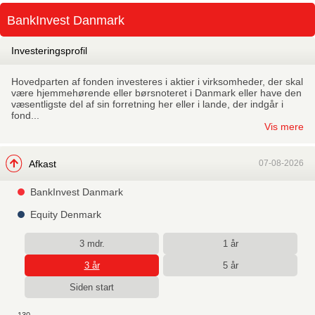
Skip
BankInvest Danmark
to
main
Investeringsprofil
Hovedparten af fonden investeres i aktier i virksomheder, der skal
være hjemmehørende eller børsnoteret i Danmark eller have den
væsentligste del af sin forretning her eller i lande, der indgår i
fond...
Vis mere
Afkast
07-08-2026
BankInvest Danmark
Equity Denmark
3 mdr.
1 år
3 år
5 år
Siden start