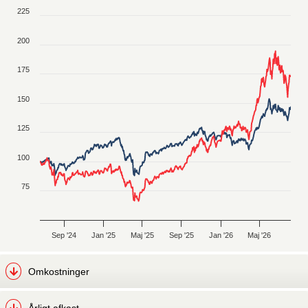
Chart
225
Line chart with 2 lines.
The chart has 1 X axis displaying Time. Data ranges from 20
200
The chart has 1 Y axis displaying values. Data ranges from 6
175
150
125
100
75
Sep '24
Jan '25
Maj '25
Sep '25
Jan '26
Maj '26
End of interactive chart.
Omkostninger
Årligt afkast