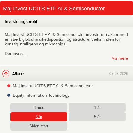
Skip
Maj Invest UCITS ETF AI & Semiconductor
to
main
Investeringsprofil
Maj Invest UCITS ETF AI & Semiconductor investerer i aktier med
en stærk global markedsposition og strukturel vækst inden for
kunstig intelligens og mikrochips.
Der invest...
Vis mere
Afkast
07-08-2026
Maj Invest UCITS ETF AI & Semiconductor
Equity Information Technology
3 mdr.
1 år
3 år
5 år
Siden start