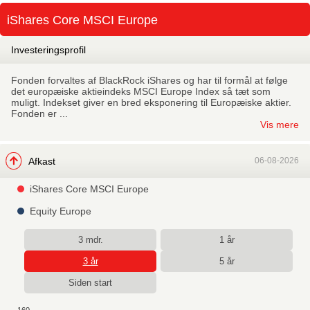
Skip
iShares Core MSCI Europe
to
main
Investeringsprofil
Fonden forvaltes af BlackRock iShares og har til formål at følge
det europæiske aktieindeks MSCI Europe Index så tæt som
muligt. Indekset giver en bred eksponering til Europæiske aktier.
Fonden er ...
Vis mere
Afkast
06-08-2026
iShares Core MSCI Europe
Equity Europe
3 mdr.
1 år
3 år
5 år
Siden start