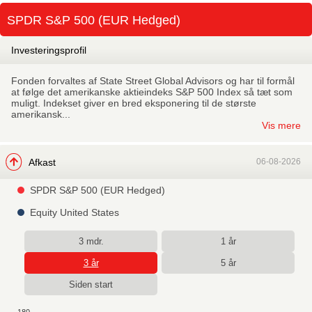
Skip
SPDR S&P 500 (EUR Hedged)
to
main
Investeringsprofil
Fonden forvaltes af State Street Global Advisors og har til formål
at følge det amerikanske aktieindeks S&P 500 Index så tæt som
muligt. Indekset giver en bred eksponering til de største
amerikansk...
Vis mere
Afkast
06-08-2026
SPDR S&P 500 (EUR Hedged)
Equity United States
3 mdr.
1 år
3 år
5 år
Siden start